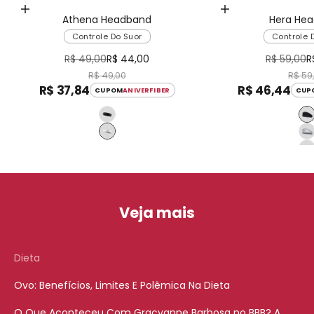
Escolher opções
Escolher opções
Athena Headband
Hera He
Controle Do Suor
Controle 
Preço normal
Preço promocional
Preço no
P
R$ 49,00
R$ 44,00
R$ 59,00
R
R$ 49,00
R$ 59
R$ 37,84
R$ 46,44
CUPOM
ANIVERFIBER
CUP
Preto
P
Branco
B
C
Veja mais
Dieta
Ovo: Benefícios, Limites E Polêmica Na Dieta
O Que Aconteceu Com Gracyanne Barbosa no BBB? A